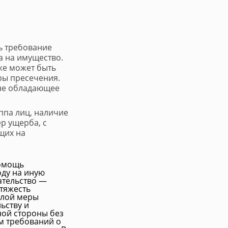
ть требование
а на имущество.
же может быть
ры пресечения.
 не обладающее
уппа лиц, наличие
р ущерба, с
щих на
Помощь
ду на иную
ательство —
 тяжесть
елой меры
ьству и
ной стороны без
м требований о