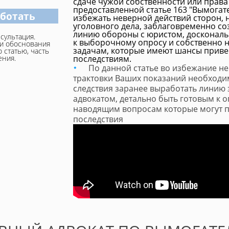
сдаче чужой собственности или права
предоставленной статье 163 "Вымогат
аботать
избежать неверной действий сторон, 
уголовного дела, заблаговременно с
линию обороны с юристом, доскональ
сультация.
к выборочному опросу и собственно
и обоснования
задачам, которые имеют шансы приве
 статью, часть
ения.
последствиям.
По данной статье во избежание н
трактовки Ваших показаний необходи
следствия заранее выработать линию 
адвокатом, детально быть готовым к о
наводящим вопросам которые могут п
последствия