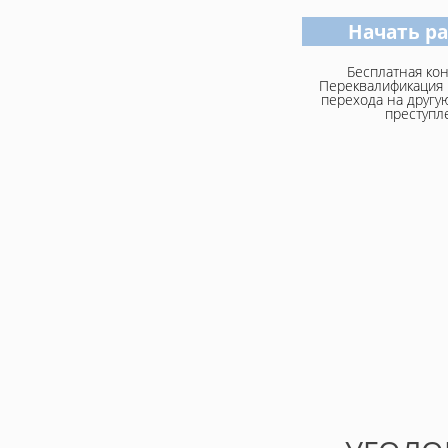
Начать р
Бесплатная кон
Переквалификация 
перехода на другую
преступл