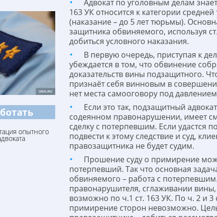
Адвокат по уголовным делам знает,
163 УК относится к категории средней
(наказание – до 5 лет тюрьмы). Основн
защитника обвиняемого, используя ст.
добиться условного наказания.
В первую очередь, приступая к дел
убеждается в том, что обвинение соб
доказательств вины подзащитного. Чт
признаёт себя винновым в совершени
нет места самооговору под давлением
Если это так, подзащитный адвокат
аботать
содеянном правонарушении, имеет см
сделку с потерпевшим. Если удастся п
тация опытного
подвести к этому следствие и суд, клие
адвоката
правозащитника не будет судим.
Прошение суду о примирение мож
потерпевший. Так что основная задач
обвиняемого – работа с потерпевшим
правонарушителя, сглаживании вины
возможно по ч.1 ст. 163 УК. По ч. 2 и 3 
примирение сторон невозможно. Цел