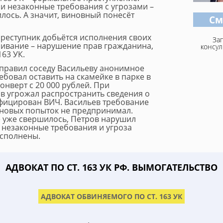
ли незаконные требования с угрозами –
лось. А значит, виновный понесёт
См
преступник добьётся исполнения своих
За
чивание – нарушение прав гражданина,
консул
163 УК.
правил соседу Васильеву анонимное
ебовал оставить на скамейке в парке в
нверт с 20 000 рублей. При
в угрожал распространить сведения о
нфицирован ВИЧ. Васильев требование
 новых попыток не предпринимал.
 уже свершилось, Петров нарушил
ак незаконные требования и угроза
исполнены.
АДВОКАТ ПО СТ. 163 УК РФ. ВЫМОГАТЕЛЬСТВО
АДВОКАТ ОБВИНЯЕМОГО ПО СТ. 163 УК