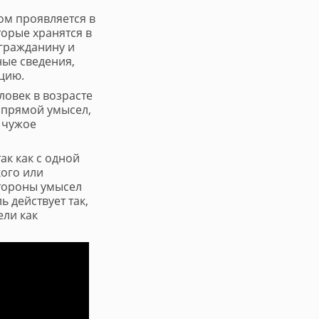
ом проявляется в
торые хранятся в
 гражданину и
ные сведения,
цию.
ловек в возрасте
я прямой умысел,
е чужое
ак как с одной
кого или
стороны умысел
 действует так,
ели как