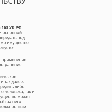
ЛЬСТВУ
 163 УК РФ
.
и основной
передать под
само имущество
енуется
, применение
остранение
зическое
и так далее.
редить либо
о человека, так и
мущество может
сёт за него
о должностным