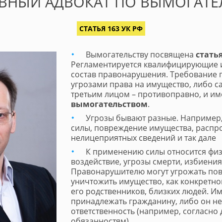
ОВНЫЙ АДВОКАТ ПО ВЫМОГАТЕ
СТАТЬЯ 163 УК РФ
Вымогательству посвящена
статья
Регламентируется квалифицирующие 
состав правонарушения. Требование 
угрозами права на имущество, либо 
третьим лицом – противоправно, и им
вымогательством
.
Угрозы бывают разные. Например
силы, повреждение имущества, распр
нелицеприятных сведений и так дале
К применению силы относится фи
воздействие, угрозы смерти, избиения 
Правонарушителю могут угрожать пов
уничтожить имущество, как конкретног
его родственников, близких людей. И
принадлежать гражданину, либо он не
ответственность (например, согласн
обязанностям).