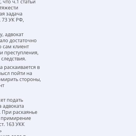
 что ч.1 статьи
 тяжести
ая задача
 73 УК РФ,
у, адвокат
рало достаточно
о сам клиент
и преступления,
 следствия.
а раскаивается в
ысл пойти на
омирить стороны,
нт
ет подать
а адвоката
. При раскаянье
, примирение
ст. 163 УКК
ь