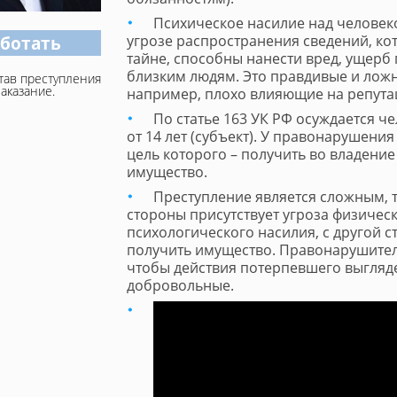
Психическое насилие над человек
аботать
угрозе распространения сведений, ко
тайне, способны нанести вред, ущерб
близким людям. Это правдивые и лож
став преступления
аказание.
например, плохо влияющие на репута
По статье 163 УК РФ осуждается че
от 14 лет (субъект). У правонарушени
цель которого – получить во владени
имущество.
Преступление является сложным, т
стороны присутствует угроза физичес
психологического насилия, с другой 
получить имущество. Правонарушитель
чтобы действия потерпевшего выгляд
добровольные.