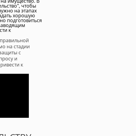
 на имущество. В
ельство", чтобы
нужно на этапах
оздать хорошую
но подготовиться
 наводящим
сти к
еправильной
мо на стадии
защиты с
просу и
ривести к