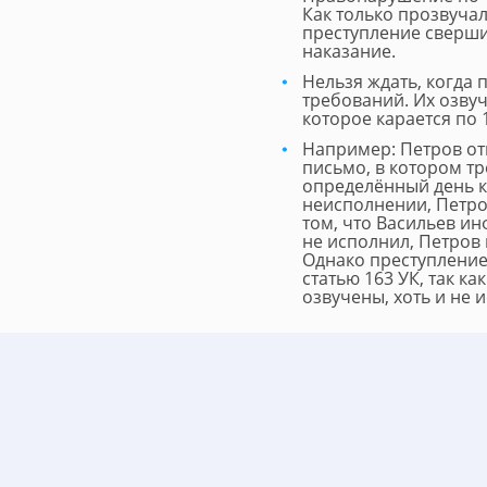
Как только прозвуча
преступление сверши
наказание.
Нельзя ждать, когда 
требований. Их озву
которое карается по 
Например: Петров от
письмо, в котором тр
определённый день ко
неисполнении, Петро
том, что Васильев и
не исполнил, Петров
Однако преступление
статью 163 УК, так к
озвучены, хоть и не 