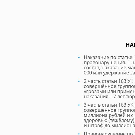
НАК
Наказание по статье 
правонарушения. 1 ча
состав, наказание ма
000 или удержание за
2 часть статьи 163 У
совершённое группой
угрозами или приме
наказания – 7 лет тю
3 часть статьи 163 У
совершенное группой
миллиона рублей и с
здоровью (тяжёлому)
и штраф до миллиона
Правонарушение по 1