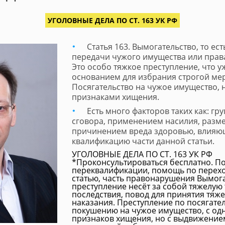
УГОЛОВНЫЕ ДЕЛА ПО СТ. 163 УК РФ
Статья 163. Вымогательство, то ес
передачи чужого имущества или прав
Это особо тяжкое преступление, что у
основанием для избрания строгой ме
Посягательство на чужое имущество,
признаками хищения.
Есть много факторов таких как: гр
сговора, применением насилия, разме
причинением вреда здоровью, влияю
квалификацию части данной статьи.
УГОЛОВНЫЕ ДЕЛА ПО СТ. 163 УК РФ
*Проконсультироваться бесплатно. 
переквалификации, помощь по перехо
статью, часть правонарушения Вымог
преступление несёт за собой тяжелую
последствия, повод для принятия тяж
наказания. Преступление по посягател
покушению на чужое имущество, с од
признаков хищения, но с выдвижение